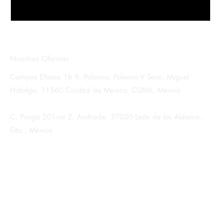
Nuestras Oficinas
Campos Elíseos 16 9, Polanco, Polanco V Secc, Miguel
Hidalgo, 11560 Ciudad de México, CDMX, México
C. Praga 201-int 2, Andrade, 37020 León de los Aldama,
Gto., México