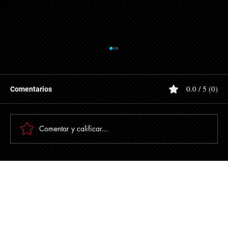
UMA 2026: Nuevos Valores, Impacto
Fiscal y Laboral
El Instituto Nacional de Estadística y Geografía
0.0 / 5 (0)
Comentarios
(INEGI) ha dado a conocer oficialmente los nuevos
valores de la Unidad de Medida y Actualización
(UMA) que entrarán en vigor a partir del 1 de febrero
Comentar y calificar...
En CuentaFiscal escuchamos tus
necesidades y te damos respuestas claras y
confiables.