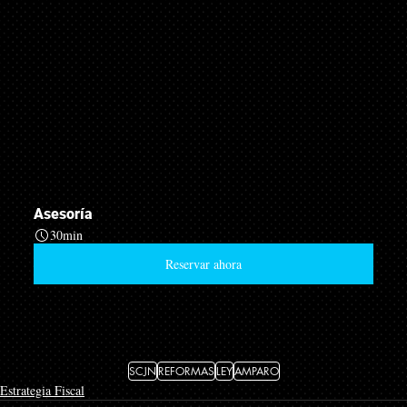
Asesoría
30min
Reservar ahora
SCJN
REFORMAS
LEY
AMPARO
Estrategia Fiscal