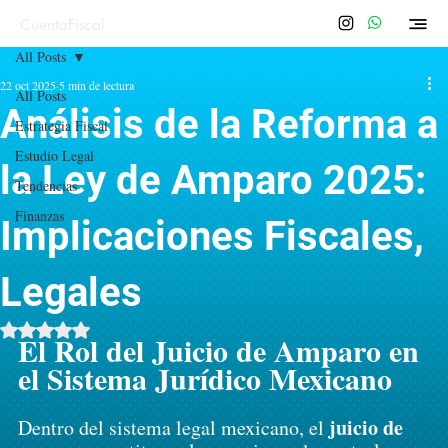
CuentaFiscal
All Posts
22 oct 2025
5 min de lectura
All Posts
Análisis de la Reforma a
Estrategia Fiscal
Estudio Legal
la Ley de Amparo 2025:
Tendencias
Finanzas
Implicaciones Fiscales,
Legales
Obtuvo NaN de 5 estrellas.
El Rol del Juicio de Amparo en 
el Sistema Jurídico Mexicano
juicio de 
Dentro del sistema legal mexicano, el 