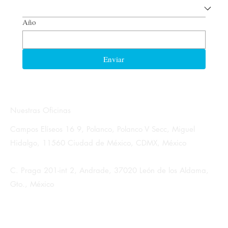
Año
Enviar
Nuestras Oficinas
Campos Elíseos 16 9, Polanco, Polanco V Secc, Miguel
Hidalgo, 11560 Ciudad de México, CDMX, México
C. Praga 201-int 2, Andrade, 37020 León de los Aldama,
Gto., México