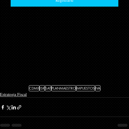
Registrarse
CDMX
ISR
SAT
PLANMAESTRO
IMPUESTOS
IVA
Estrategia Fiscal