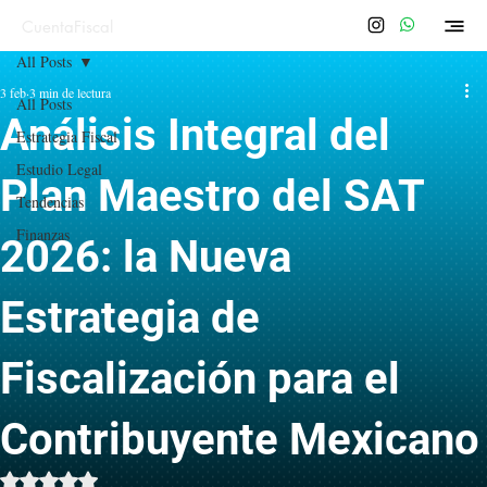
CuentaFiscal
All Posts
3 feb
3 min de lectura
All Posts
Análisis Integral del
Estrategia Fiscal
Estudio Legal
Plan Maestro del SAT
Tendencias
Finanzas
2026: la Nueva
Estrategia de
Fiscalización para el
Contribuyente Mexicano
Obtuvo NaN de 5 estrellas.