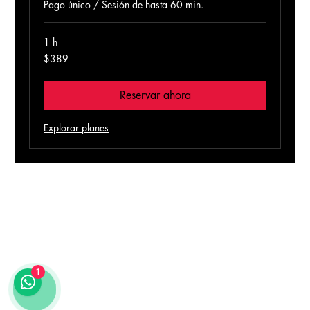
Pago único / Sesión de hasta 60 min.
1 h
389
$389
pesos
mexicanos
Reservar ahora
Explorar planes
1