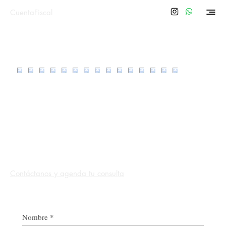
CuentaFiscal
En CuentaFiscal escuchamos tus
necesidades y te damos respuestas claras y
confiables.
Contáctanos y agenda tu consulta
Nombre
*