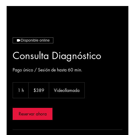
Disponible online
Consulta Diagnóstico
Pago único / Sesión de hasta 60 min.
389
pesos
1 h
1
$389
Videollamada
mexicanos
Reservar ahora