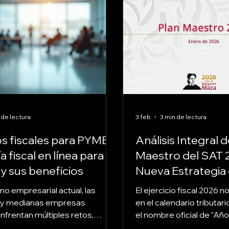
 de lectura
3 feb
3 min de lectura
os fiscales para PYMES:
Análisis Integral d
 fiscal en línea para
Maestro del SAT 2
 sus beneficios
Nueva Estrategia
Fiscalización para 
rno empresarial actual, las
El ejercicio fiscal 2026 
Contribuyente M
 y medianas empresas
en el calendario tributar
frentan múltiples retos,
el nombre oficial de "Añ
nte en el ámbito fiscal. La
Maza" y la directriz de la Presidenta