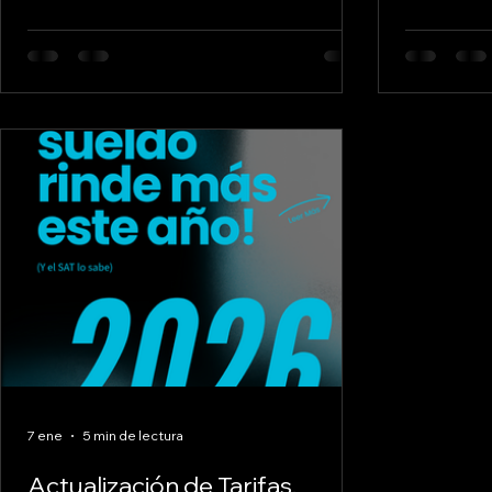
obligaciones fiscales. La correcta
complejida
administración de impuestos no solo
tributarias
evita sanciones, sino que también
normativas
permite aprovechar beneficios y
recursos 
optimizar recursos. Por eso, contar con
especializ
una asesoría fiscal especializada es
la asesoría
fundamental para garantizar la salud
ha convert
financiera y legal de cualquier negocio.
indispens
Importancia de la asesoría fiscal para
eficiencia
pequeñas
7 ene
5 min de lectura
Actualización de Tarifas,