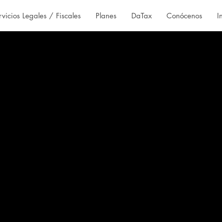
rvicios Legales / Fiscales
Planes
DaTax
Conócenos
I