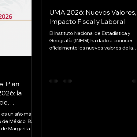
UMA 2026: Nuevos Valores,
Impacto Fiscal y Laboral
El Instituto Nacional de Estadística y
Geografía (INEGI) ha dado a conocer
oficialmente los nuevos valores de la
Unidad de Medida y Actualización (UM
que entrarán en vigor a partir del 1 de
febrero de 2026 . Este indicador es la
columna vertebral de múltiples cálculo
el Plan
En CuentaFiscal.com , desglosamos n
026: la
solo los nuevos montos, sino las
implicaciones prácticas en materia de
 de
impuestos, seguridad socialn materia 
el
no es un año más
impuestos, seguridad social e incluso
exicano
io de México. Bajo
sanciones federales (
o de Margarita