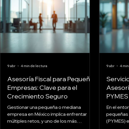
9 abr
4 min de lectura
9 abr
4 min
Asesoría Fiscal para Pequeñas
Servici
Empresas: Clave para el
Asesoría
Crecimiento Seguro
PYMES y
Gestionar una pequeña o mediana
En el ento
empresa en México implica enfrentar
pequeñas
múltiples retos, y uno de los más
(PYMES) en
complejos es el manejo adecuado de las
especialme