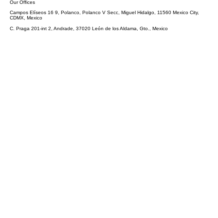
Our Offices
Campos Elíseos 16 9, Polanco, Polanco V Secc, Miguel Hidalgo, 11560 Mexico City,
CDMX, Mexico
C. Praga 201-int 2, Andrade, 37020 León de los Aldama, Gto., Mexico