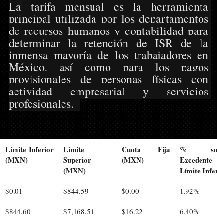
La tarifa mensual es la herramienta 
principal utilizada por los departamentos 
de recursos humanos y contabilidad para 
determinar la retención de ISR de la 
inmensa mayoría de los trabajadores en 
México, así como para los pagos 
provisionales de personas físicas con 
actividad empresarial y servicios 
profesionales.  
Límite Inferior 
Límite 
Cuota Fija 
% sobr
(MXN)
Superior 
(MXN)
Excedente 
(MXN)
Límite Infe
$0.01
$844.59
$0.00
1.92%
$844.60
$7,168.51
$16.22
6.40%