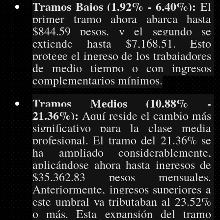
Tramos Bajos (1.92% - 6.40%):
 El 
primer tramo ahora abarca hasta 
$844.59 pesos, y el segundo se 
extiende hasta $7,168.51. Esto 
protege el ingreso de los trabajadores 
de medio tiempo o con ingresos 
complementarios mínimos.
Tramos Medios (10.88% - 
21.36%):
 Aquí reside el cambio más 
significativo para la clase media 
profesional. El tramo del 21.36% se 
ha ampliado considerablemente, 
aplicándose ahora hasta ingresos de 
$35,362.83 pesos mensuales. 
Anteriormente, ingresos superiores a 
este umbral ya tributaban al 23.52% 
o más. Esta expansión del tramo 