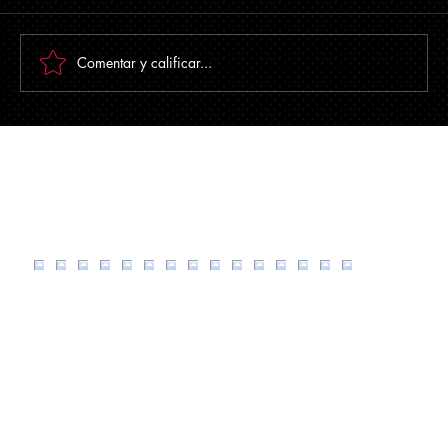
(INEGI) ha dado a conocer oficialmente los nuevos
valores de la Unidad de Medida y Actualización
(UMA) que entrarán en vigor a partir del 1 de febrero
Comentar y calificar...
En CuentaFiscal escuchamos tus
necesidades y te damos respuestas claras y
confiables.