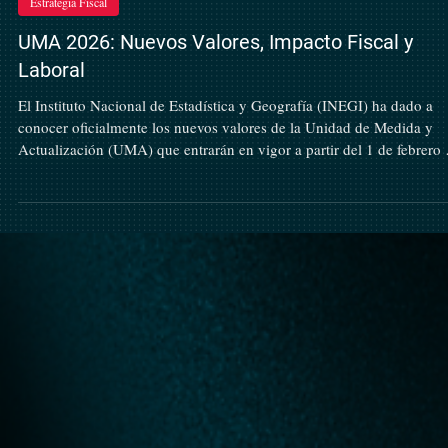
El ejercicio fiscal 2026 no es un año más en el calendario tributario 
México. Bajo el nombre oficial de "Año de Margarita Maza" y la
directriz de la Presidenta Claudia Sheinbaum, el SAT ha lanzado su
Plan Maestro con una meta histórica: recaudar 5.8 billones de pesos 
Pero, ¿cómo piensa lograrlo sin aumentar impuestos? La respuesta e
en una combinación de inteligencia artificial, calidez humana y una
política de cero tolerancia a la simulación. Aquí te explicamos los
12 ene
Estrategia Fiscal
UMA 2026: Nuevos Valores, Impacto Fiscal y
Laboral
El Instituto Nacional de Estadística y Geografía (INEGI) ha dado a
conocer oficialmente los nuevos valores de la Unidad de Medida y
Actualización (UMA) que entrarán en vigor a partir del 1 de febrero de
2026 . Este indicador es la columna vertebral de múltiples cálculos. 
CuentaFiscal.com , desglosamos no solo los nuevos montos, sino las
implicaciones prácticas en materia de impuestos, seguridad socialn
materia de impuestos, seguridad social e incluso sanciones federales 